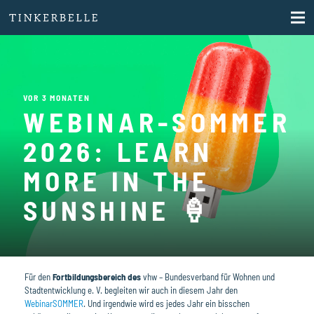
VOR 3 MONATEN
WEBINAR-SOMMER
2026: LEARN
MORE IN THE
SUNSHINE 🍦
Für den
Fortbildungsbereich des
vhw – Bundesverband für Wohnen und
Stadtentwicklung e. V. begleiten wir auch in diesem Jahr den
WebinarSOMMER
. Und irgendwie wird es jedes Jahr ein bisschen