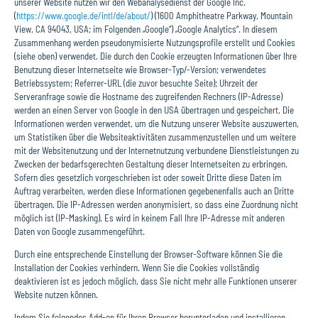
unserer Website nutzen wir den Webanalysedienst der Google Inc.
(
https://www.google.de/intl/de/about/
) (1600 Amphitheatre Parkway, Mountain
View, CA 94043, USA; im Folgenden „Google“) „Google Analytics“. In diesem
Zusammenhang werden pseudonymisierte Nutzungsprofile erstellt und Cookies
(siehe oben) verwendet. Die durch den Cookie erzeugten Informationen über Ihre
Benutzung dieser Internetseite wie Browser-Typ/-Version; verwendetes
Betriebssystem; Referrer-URL (die zuvor besuchte Seite); Uhrzeit der
Serveranfrage sowie die Hostname des zugreifenden Rechners (IP-Adresse)
werden an einen Server von Google in den USA übertragen und gespeichert. Die
Informationen werden verwendet, um die Nutzung unserer Website auszuwerten,
um Statistiken über die Websiteaktivitäten zusammenzustellen und um weitere
mit der Websitenutzung und der Internetnutzung verbundene Dienstleistungen zu
Zwecken der bedarfsgerechten Gestaltung dieser Internetseiten zu erbringen.
Sofern dies gesetzlich vorgeschrieben ist oder soweit Dritte diese Daten im
Auftrag verarbeiten, werden diese Informationen gegebenenfalls auch an Dritte
übertragen. Die IP-Adressen werden anonymisiert, so dass eine Zuordnung nicht
möglich ist (IP-Masking). Es wird in keinem Fall Ihre IP-Adresse mit anderen
Daten von Google zusammengeführt.
Durch eine entsprechende Einstellung der Browser-Software können Sie die
Installation der Cookies verhindern. Wenn Sie die Cookies vollständig
deaktivieren ist es jedoch möglich, dass Sie nicht mehr alle Funktionen unserer
Website nutzen können.
Indem Sie folgendes Add-on für Ihren Browser herunterladen und installieren