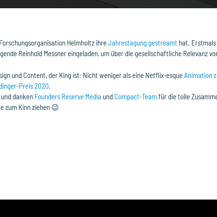
e Forschungsorganisation Helmholtz ihre
Jahrestagung gestreamt
hat. Erstmals 
egende Reinhold Messner eingeladen, um über die gesellschaftliche Relevanz v
gn und Content, der King ist: Nicht weniger als eine Netflix-esque
Animation z
dinger-Preis 2020
.
ng und danken
Founders Reserve Media
und
Compact-Team
für die tolle Zusamm
ke zum Kinn ziehen 😉