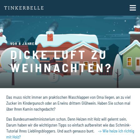
VOR 8 JAHREN
DICKE LUFT ZU
WEIHNACHTEN?
Das muss nicht immer am praktischen Waschlappen von Oma liegen, an zu viel
Zucker im Kinderpunsch oder an Erwins drittem Glühwein. Haben Sie schon mal
über Ihren Kamin nachgedacht?
Das Bundesumweltministerium schon. Denn Heizen mit Holz will gelernt sein.
Darum haben wir die wichtigsten Tipps so einfach aufbereitet wie das Schmink-
Tutorial Ihres Lieblingsbloggers. Und auch genauso bunt.
–>
Wie heize ich richtig
mit Holz?